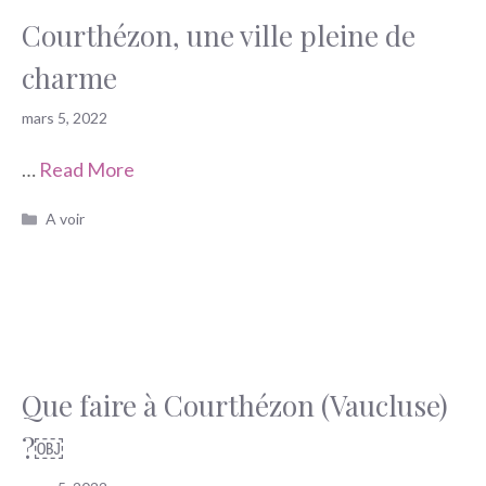
Courthézon, une ville pleine de
charme
mars 5, 2022
…
Read More
Catégories
A voir
Que faire à Courthézon (Vaucluse)
?￼